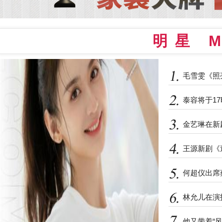
明星 M
毛雪雯《照
泰容将于1
金艺琳在新剧《
王源新剧《
何超仪出席
林允儿在演
他又带着“