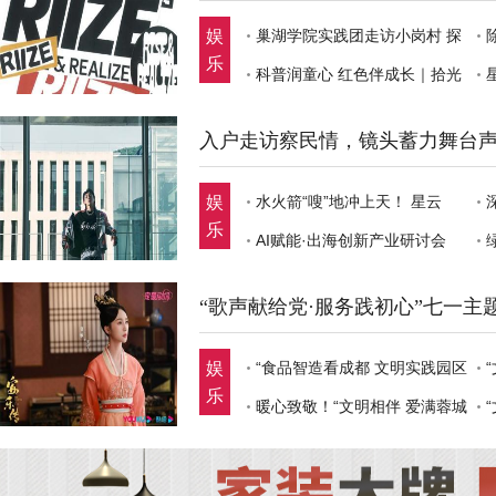
娱
巢湖学院实践团走访小岗村 探
乐
寻
科普润童心 红色伴成长｜拾光
筑
入户走访察民情，镜头蓄力舞台
娱
水火箭“嗖”地冲上天！ 星云
乐
AI赋能·出海创新产业研讨会
“歌声献给党·服务践初心”七一主
娱
“食品智造看成都 文明实践园区
乐
暖心致敬！“文明相伴 爱满蓉城