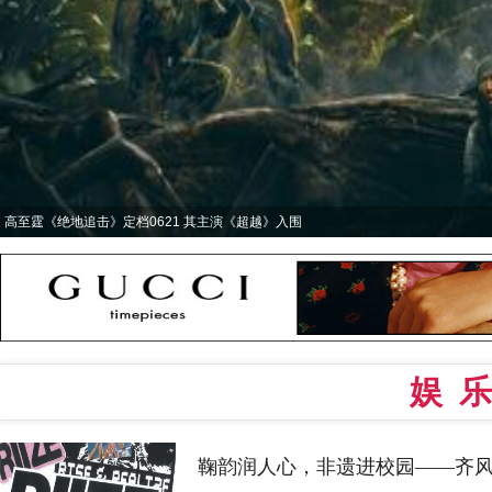
公益不止于口号 流浪泡泡“泡泡能量站”探索可持续
娱乐
鞠韵润人心，非遗进校园——齐风