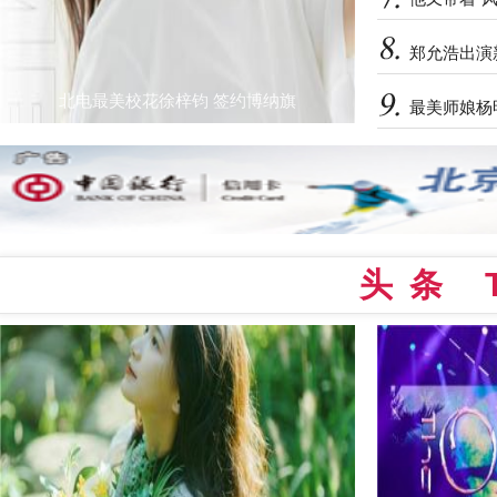
郑允浩出演
北电最美校花徐梓钧 签约博纳旗
最美师娘杨
头条 