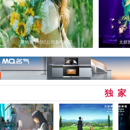
博纳旗下经纪公司新签小花
太妍
独家