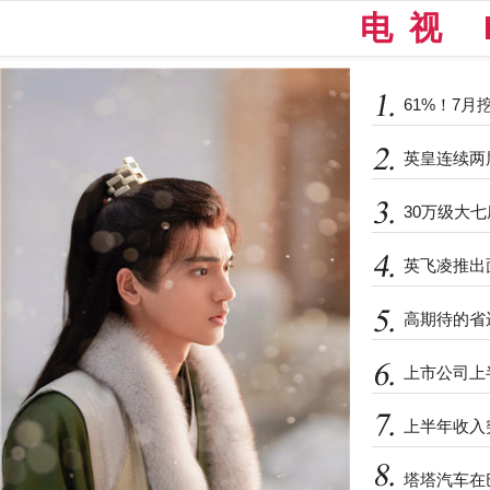
电视 
61%！7
英皇连续两
30万级大
英飞凌推出
高期待的省
上市公司上
上半年收入
塔塔汽车在