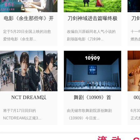
电影《余生那些年》开
刀剑神域进击篇曝终极
刀
定于5月20日全国上映的治愈
改编自川原砾同名人气小说的
十一
爱情电影《余生那...
剧场版电影《刀剑神...
燃热血
NCT DREAM以
舞剧《10909》首
0
将于7月17日回归的
由无锡市歌舞剧院原创舞剧
6月
NCTDREAM以正规3...
《10909》今日发...
正式发